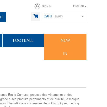
SIGN IN
ENGLISH
CART
CH
EMPTY
FOOTBALL
NEW
IN
onnetier, Emile Camuset propose des vêtements et des
 grâce à ses produits performants et de qualité, la marque
tournois internationaux comme les Jeux Olympiques. Le coq