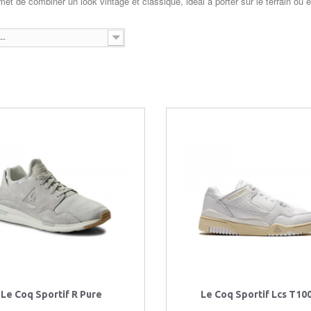
met de combiner un look vintage et classique, idéal à porter sur le terrain ou en
--
Le Coq Sportif R Pure
Le Coq Sportif Lcs T10