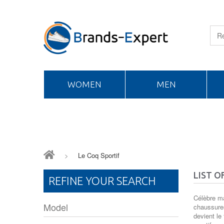
WOMEN
MEN
>
Le Coq Sportif
LIST O
REFINE YOUR SEARCH
Célèbre ma
Model
chaussures
devient le