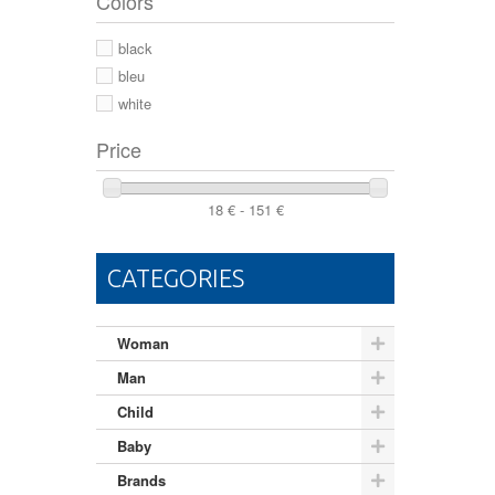
Colors
44 2/3
44
black
46
bleu
white
Price
18 € - 151 €
CATEGORIES
Woman
Man
Child
Baby
Brands