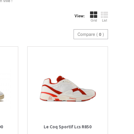
 ville !
View:
Grid
List
Compare (
0
)
00
Le Coq Sportif Lcs R850