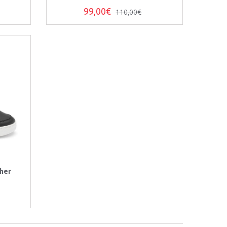
99,00€
110,00€
ther