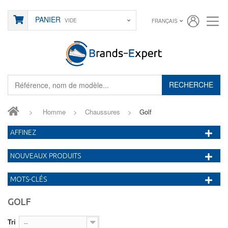
PANIER
VIDE
FRANÇAIS
RECHERCHE
>
Homme
>
Chaussures
>
Golf
AFFINEZ
NOUVEAUX PRODUITS
MOTS-CLÉS
GOLF
Tri
--