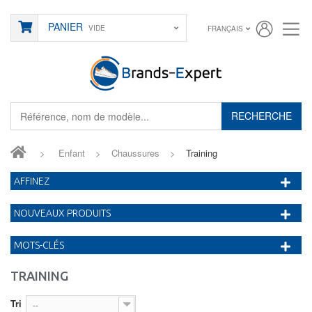
PANIER
VIDE
FRANÇAIS
RECHERCHE
>
Enfant
>
Chaussures
>
Training
AFFINEZ
NOUVEAUX PRODUITS
MOTS-CLÉS
TRAINING
Tri
--