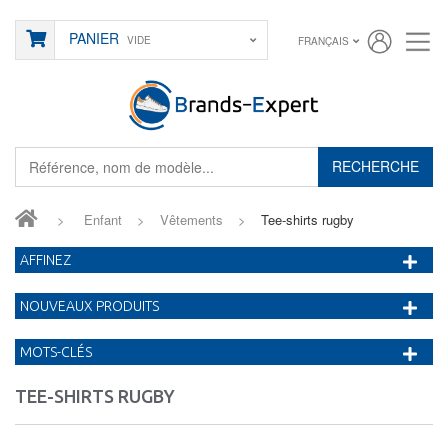
PANIER
VIDE
FRANÇAIS
RECHERCHE
>
Enfant
>
Vêtements
>
Tee-shirts rugby
AFFINEZ
NOUVEAUX PRODUITS
MOTS-CLÉS
TEE-SHIRTS RUGBY