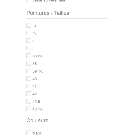
Pointures / Tailles
tu
m
s
l
38 2/3
38
39 1/3
40
41
42
42.5
43 1/3
43
Couleurs
44
44 2/3
blanc