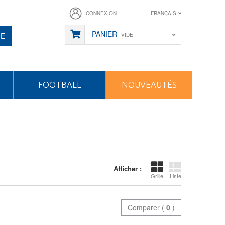
CONNEXION
FRANÇAIS
PANIER
HE
VIDE
FOOTBALL
NOUVEAUTÉS
Afficher :
Grille
Liste
Comparer (
0
)