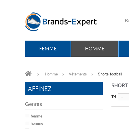
FEMME
HOMME
>
Homme
>
Vêtements
>
Shorts football
SHORT
AFFINEZ
Tri
--
Genres
femme
homme