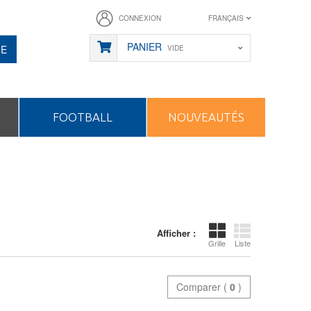
CONNEXION
FRANÇAIS
PANIER
HE
VIDE
FOOTBALL
NOUVEAUTÉS
Afficher :
Grille
Liste
Comparer (
0
)