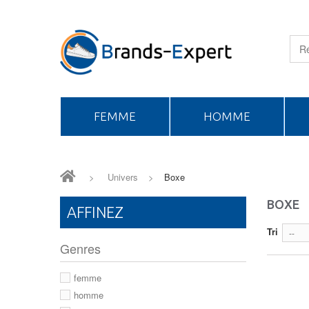
FEMME
HOMME
>
Univers
>
Boxe
BOXE
AFFINEZ
Tri
--
Genres
femme
homme