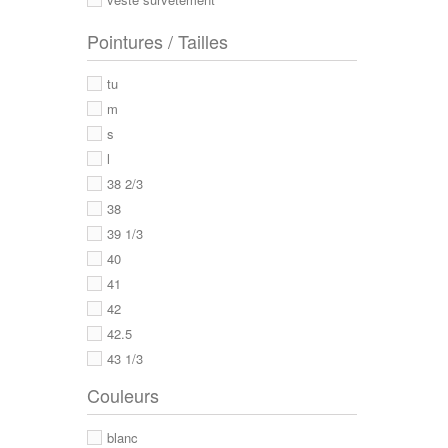
Pointures / Tailles
tu
m
s
l
38 2/3
38
39 1/3
40
41
42
42.5
43 1/3
43
Couleurs
44
44 2/3
blanc