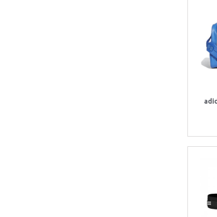
Sacs à main
Balle d'équilibre
Housses pour téléphone
Ceintures
Sacs sport
Sacs à main
adi
Maillots de bain
Ballons de basketball
Ballons de football
Housses d'ordinateur
Raquettes
Sacs de bowling