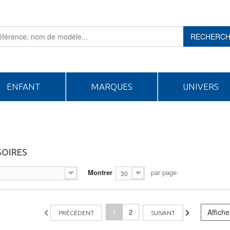
RECHERC
ENFANT
MARQUES
UNIVERS
SOIRES
Montrer
par page
30
1
2
Affiche
PRÉCÉDENT
SUIVANT