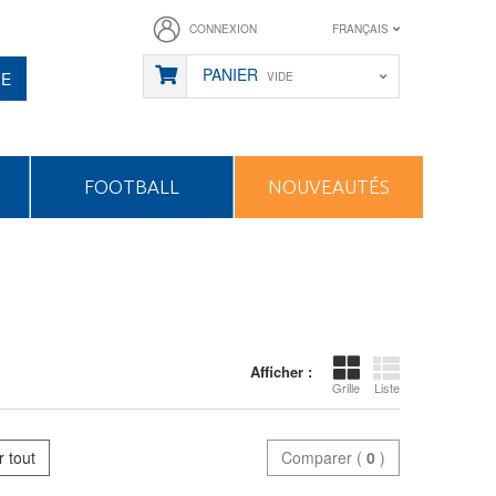
CONNEXION
FRANÇAIS
PANIER
HE
VIDE
FOOTBALL
NOUVEAUTÉS
Afficher :
Grille
Liste
r tout
Comparer (
0
)