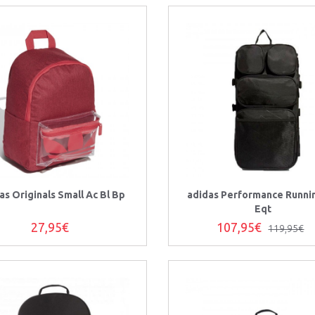
as Originals Small Ac Bl Bp
adidas Performance Runni
Eqt
27,95€
107,95€
119,95€