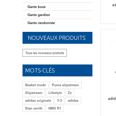
ad
Gants boxe
Gants gardien
Gants randonnée
Gants luge
NOUVEAUX PRODUITS
Chaussettes
Chaussettes running
Tous les nouveaux produits
Ballons football
Ballons volleyball
MOTS-CLÉS
Crampons golf
Poignets tennis
Basket mode
Puma slipstream
Bandeaux tête
Slipstream
Lifestyle
Zx
Protections tablette
adid
adidas originals
Y-3
adidas
Protections téléphone
Stan smith
NMD R1
Sacs de sport