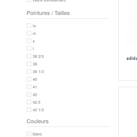
Pointures / Tailles
tu
m
s
l
38 2/3
adid
38
39 1/3
40
41
42
42.5
43 1/3
43
Couleurs
44
44 2/3
blanc