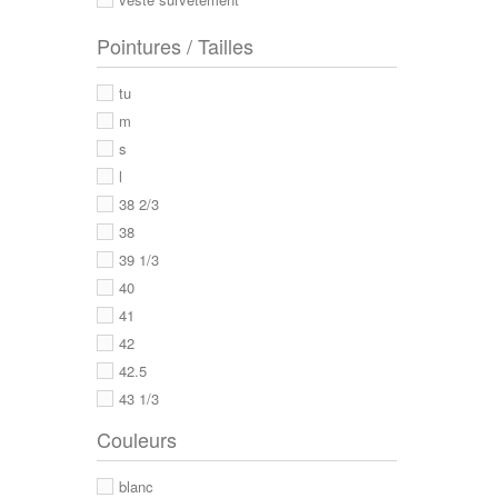
Pointures / Tailles
tu
m
s
l
38 2/3
38
39 1/3
40
41
42
42.5
43 1/3
43
Couleurs
44
44 2/3
blanc