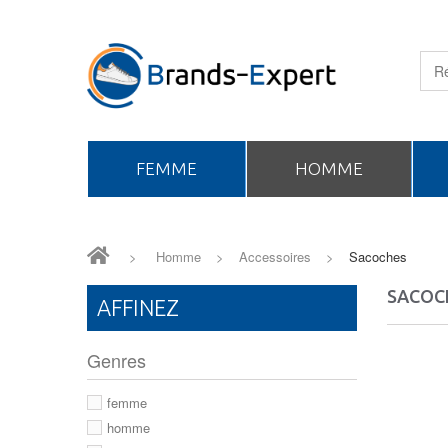
FEMME
HOMME
>
Homme
>
Accessoires
>
Sacoches
SACOC
AFFINEZ
Genres
femme
homme