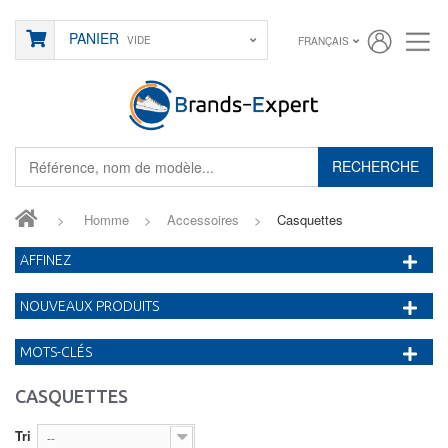
PANIER
VIDE
FRANÇAIS
RECHERCHE
>
Homme
>
Accessoires
>
Casquettes
AFFINEZ
NOUVEAUX PRODUITS
MOTS-CLÉS
CASQUETTES
Tri
--