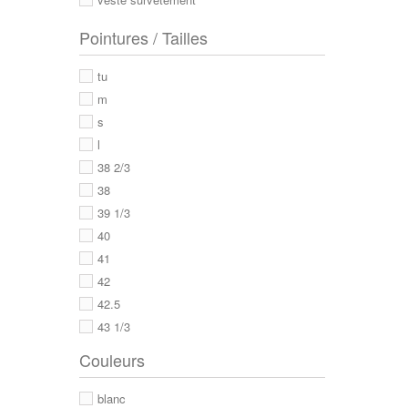
Pointures / Tailles
tu
m
s
l
38 2/3
38
39 1/3
40
41
42
42.5
43 1/3
43
Couleurs
44
44 2/3
blanc