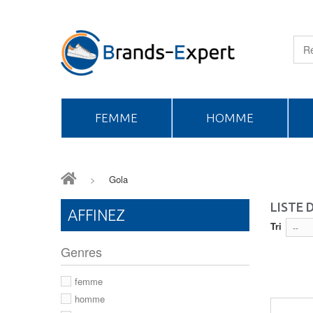
FEMME
HOMME
>
Gola
LISTE 
AFFINEZ
Tri
--
Genres
femme
homme