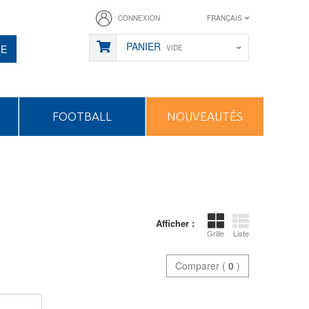
CONNEXION
FRANÇAIS
PANIER
HE
VIDE
FOOTBALL
NOUVEAUTÉS
Afficher :
Grille
Liste
Comparer (
0
)