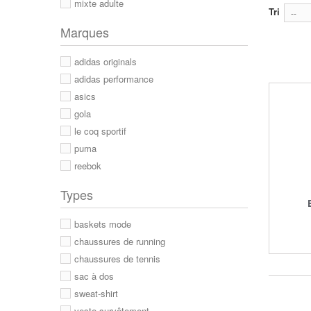
mixte adulte
Tri
--
Marques
adidas originals
adidas performance
asics
gola
le coq sportif
puma
reebok
Types
baskets mode
chaussures de running
chaussures de tennis
sac à dos
sweat-shirt
veste survêtement