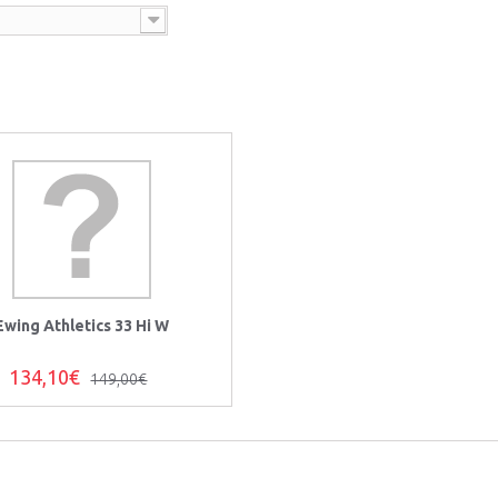
Ewing Athletics 33 Hi W
134,10€
149,00€