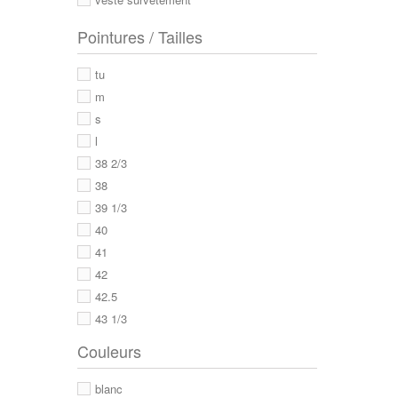
Pointures / Tailles
tu
m
s
l
38 2/3
38
39 1/3
40
41
42
42.5
43 1/3
43
Couleurs
44
44 2/3
blanc