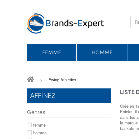
FEMME
HOMME
>
Ewing Athletics
LISTE 
AFFINEZ
Crée en 19
Genres
Knicks, il
dans les 
la marque 
femme
baskets ré
homme