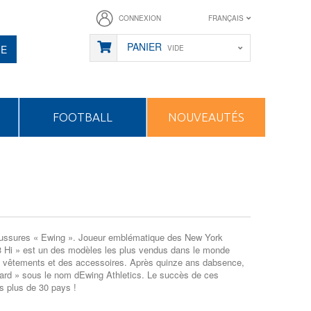
CONNEXION
FRANÇAIS
PANIER
HE
VIDE
FOOTBALL
NOUVEAUTÉS
chaussures « Ewing ». Joueur emblématique des New York
33 Hi » est un des modèles les plus vendus dans le monde
s vêtements et des accessoires. Après quinze ans dabsence,
ard » sous le nom dEwing Athletics. Le succès de ces
ns plus de 30 pays !