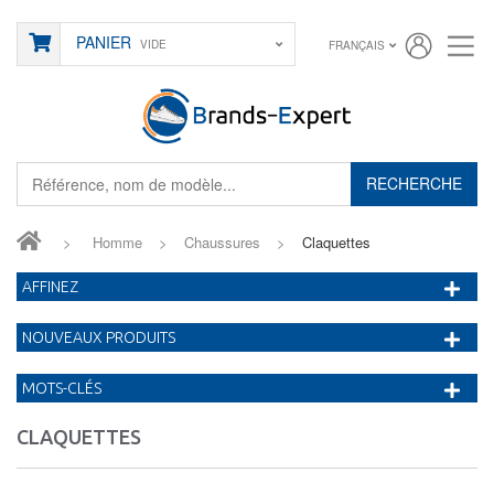
PANIER
VIDE
FRANÇAIS
RECHERCHE
>
Homme
>
Chaussures
>
Claquettes
AFFINEZ
NOUVEAUX PRODUITS
MOTS-CLÉS
CLAQUETTES