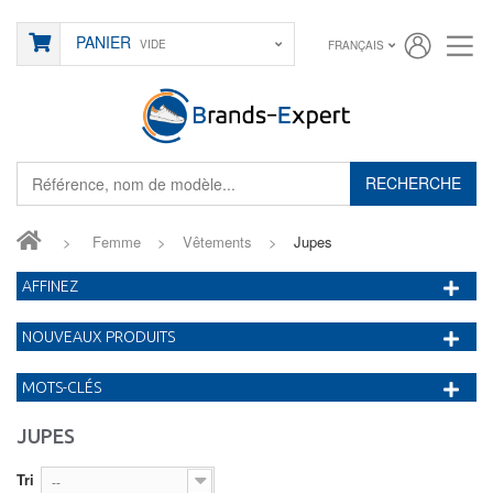
PANIER
VIDE
FRANÇAIS
RECHERCHE
>
Femme
>
Vêtements
>
Jupes
AFFINEZ
NOUVEAUX PRODUITS
MOTS-CLÉS
JUPES
Tri
--