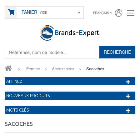
PANIER
VIDE
FRANÇAIS
RECHERCHE
>
Femme
>
Accessoires
>
Sacoches
AFFINEZ
NOUVEAUX PRODUITS
MOTS-CLÉS
SACOCHES