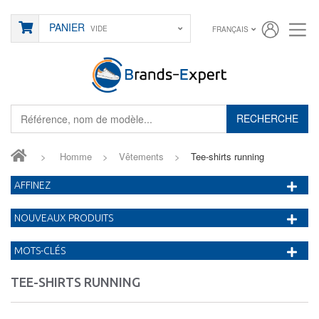
PANIER
VIDE
FRANÇAIS
RECHERCHE
>
Homme
>
Vêtements
>
Tee-shirts running
AFFINEZ
NOUVEAUX PRODUITS
MOTS-CLÉS
TEE-SHIRTS RUNNING