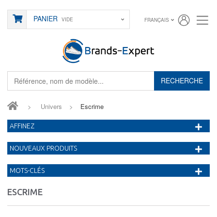
PANIER
VIDE
FRANÇAIS
RECHERCHE
>
Univers
>
Escrime
AFFINEZ
NOUVEAUX PRODUITS
MOTS-CLÉS
ESCRIME