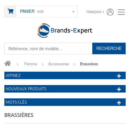
PANIER
VIDE
FRANÇAIS
RECHERCHE
>
Femme
>
Accessoires
>
Brassières
AFFINEZ
NOUVEAUX PRODUITS
MOTS-CLÉS
BRASSIÈRES