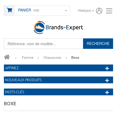
PANIER
VIDE
FRANÇAIS
RECHERCHE
>
Femme
>
Chaussures
>
Boxe
AFFINEZ
NOUVEAUX PRODUITS
MOTS-CLÉS
BOXE