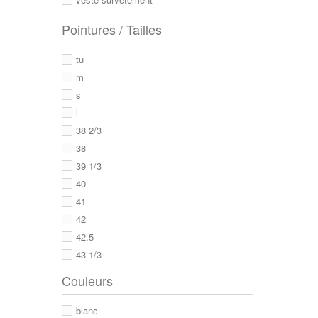
Pointures / Tailles
tu
m
s
l
38 2/3
38
39 1/3
40
41
42
42.5
43 1/3
43
Couleurs
44
44 2/3
blanc