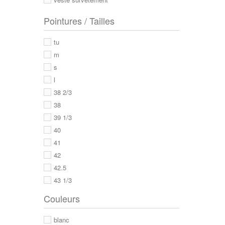
Pointures / Tailles
tu
m
s
l
38 2/3
38
39 1/3
40
41
42
42.5
43 1/3
43
Couleurs
44
44 2/3
blanc