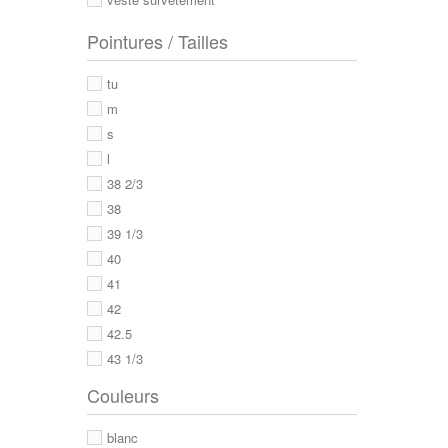
Pointures / Tailles
tu
m
s
l
38 2/3
38
39 1/3
40
41
42
42.5
43 1/3
43
Couleurs
44
44 2/3
blanc