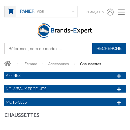
PANIER
VIDE
FRANÇAIS
RECHERCHE
>
Femme
>
Accessoires
>
Chaussettes
AFFINEZ
NOUVEAUX PRODUITS
MOTS-CLÉS
CHAUSSETTES