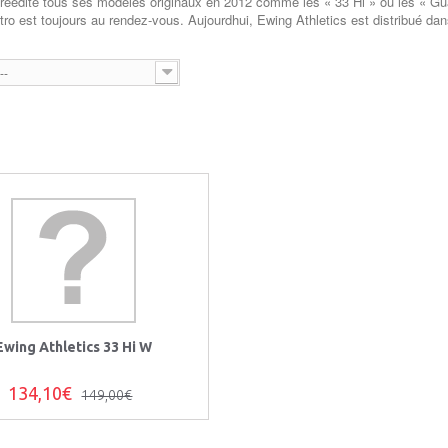
réédite tous ses modèles originaux en 2012 comme les « 33 Hi » ou les « Gu
tro est toujours au rendez-vous. Aujourdhui, Ewing Athletics est distribué da
--
Ewing Athletics 33 Hi W
134,10€
149,00€