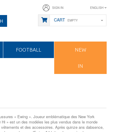
SIGN IN
ENGLISH
CART
CH
EMPTY
FOOTBALL
NEW
IN
chaussures « Ewing ». Joueur emblématique des New York
33 Hi » est un des modèles les plus vendus dans le monde
s vêtements et des accessoires. Après quinze ans dabsence,