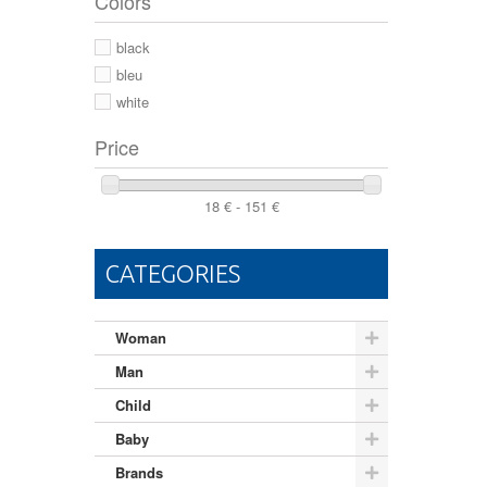
Colors
44 2/3
44
black
46
bleu
white
Price
18 € - 151 €
CATEGORIES
Woman
Man
Child
Baby
Brands