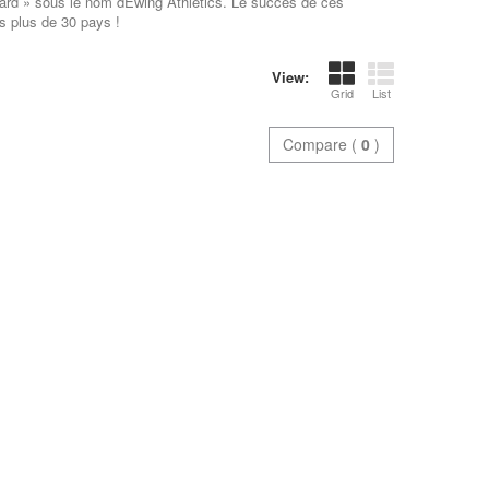
ard » sous le nom dEwing Athletics. Le succès de ces
ns plus de 30 pays !
View:
Grid
List
Compare (
0
)