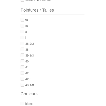
Pointures / Tailles
tu
m
s
l
38 2/3
38
39 1/3
40
41
42
42.5
43 1/3
43
Couleurs
44
44 2/3
blanc