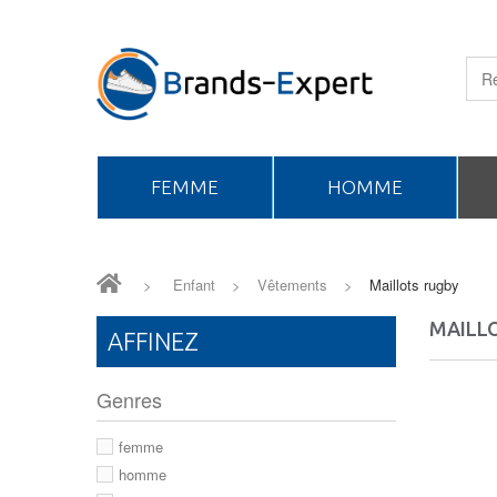
FEMME
HOMME
>
Enfant
>
Vêtements
>
Maillots rugby
MAILL
AFFINEZ
Genres
femme
homme