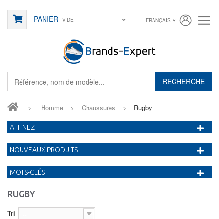
PANIER
VIDE
FRANÇAIS
RECHERCHE
>
Homme
>
Chaussures
>
Rugby
AFFINEZ
NOUVEAUX PRODUITS
MOTS-CLÉS
RUGBY
Tri
--