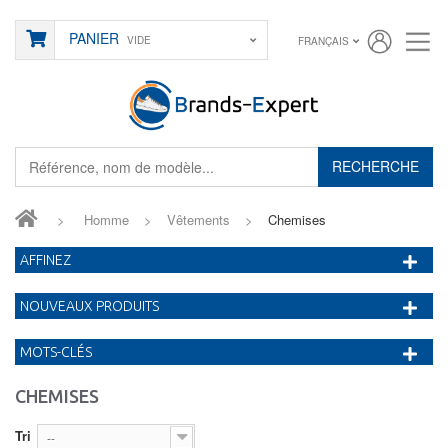
PANIER
VIDE
FRANÇAIS
RECHERCHE
>
Homme
>
Vêtements
>
Chemises
AFFINEZ
NOUVEAUX PRODUITS
MOTS-CLÉS
CHEMISES
Tri
--