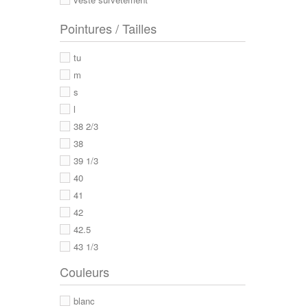
Pointures / Tailles
tu
m
s
l
38 2/3
38
39 1/3
40
41
42
42.5
43 1/3
43
Couleurs
44
44 2/3
blanc