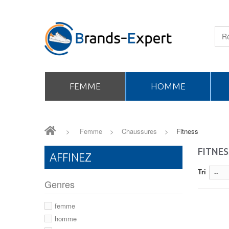
FEMME
HOMME
>
Femme
>
Chaussures
>
Fitness
FITNES
AFFINEZ
Tri
--
Genres
femme
homme