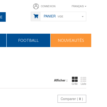
CONNEXION
FRANÇAIS
PANIER
HE
VIDE
FOOTBALL
NOUVEAUTÉS
Afficher :
Grille
Liste
Comparer (
0
)