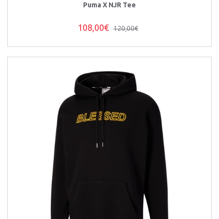
Puma X NJR Tee
108,00€
120,00€